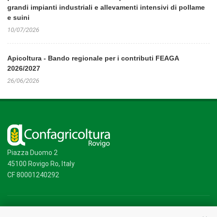
grandi impianti industriali e allevamenti intensivi di pollame
e suini
10/07/2026
Apicoltura - Bando regionale per i contributi FEAGA
2026/2027
26/06/2026
Piazza Duomo 2
45100 Rovigo Ro, Italy
CF 80001240292
Mappa del sito
/
Privacy Policy
/
Cookie Policy