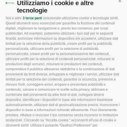
Utilizziamo i cookie e altre
Cont
tecnologie
Noi e altre
3 terze parti
selezionate utilizziamo cookie e tecnologie simili.
CONFAGRICOLTURA
CONFAGRICOLTURA
Questi strumenti sono essenziali per garantire la fruizione dei contenuti
ROVIGO
INFORMA
digitali, migliorare la navigazione e, previo tuo consenso, per scopi
pubblicitari. Ad esempio, potremmo utilizzare i tuoi dati per le seguenti
L'Associazione
Tecnico
finalità: archiviare informazioni su dispositivo e/o accedervi, utilizzare dati
limitati per la selezione della pubblicità, creare profili per la pubblicità
Missione e Progetto
Fiscale
personalizzata, utilizzare profili per la selezione di pubblicità
Organigramma aziendale
Lavoro
personalizzata, creare profili per la personalizzazione dei contenuti,
utilizzare profili per la selezione di contenuti personalizzati, misurare le
I Nostri Servizi
Ambiente
prestazioni degli annunci, misurare le prestazioni dei contenuti,
comprendere il pubblico attraverso statistiche o la combinazione di dati
Uffici della Sede
Associazione
provenienti da fonti diverse, sviluppare e migliorare i servizi, utilizzare dati
provinciale
limitati per la selezione dei contenuti, garantire la sicurezza, prevenire e
Le Sedi di Zona
rilevare frodi, correggere errori, erogare e presentare pubblicità e
CONFAGRICOLTURA
contenuto, salvare e comunicare le scelte sulla privacy, abbinare e
Agricoltori S.r.l.
ATTIVA
combinare dati provenienti da altre fonti di dati, collegare diversi
dispositivi, identificare i dispositivi in base alle informazioni trasmesse
Whistleblowing
Notizie in evidenza
automaticamente, utilizzare dati di geolocalizzazione precisi, riconoscere i
Confagricoltura Rovigo e
dispositivi in base a informazioni richieste attivamente. Puoi liberamente
Eventi
Agricoltori srl
prestare, rifiutare o revocare il tuo consenso senza incorrere in limitazioni
Comunicati Stampa
sostanziali. Cliccando su "Accetta cookie," acconsenti all'uso di cookie e
strumenti simili. Utilizza il pulsante "Gestisci Preferenze" per