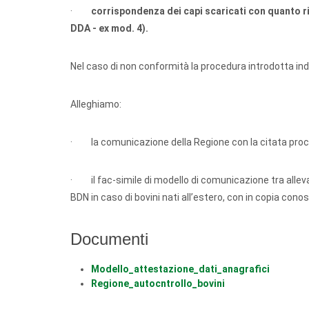
·
corrispondenza dei capi scaricati con quanto
DDA - ex mod. 4).
Nel caso di non conformità la procedura introdotta indi
Alleghiamo:
· la comunicazione della Regione con la citata proce
· il fac-simile di modello di comunicazione tra allevat
BDN in caso di bovini nati all’estero, con in copia cono
Documenti
Modello_attestazione_dati_anagrafici
Regione_autocntrollo_bovini