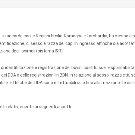
to, in accordo con le Regioni Emilia-Romagna e Lombardia, ha messo a 
dentificazione, di sesso e razza dei capi in ingresso affinché sia adottat
razione degli animali (sistema I&R).
a di identificazione e registrazione dei bovini costituisce responsabilità
, dei DDA e delle registrazioni in BDN, in relazione al sesso, razza età, 
ali; le rettifiche dei DDA sono effettuabili solo fino alla mezzanotte dell
otti relativamente ai seguenti aspetti: