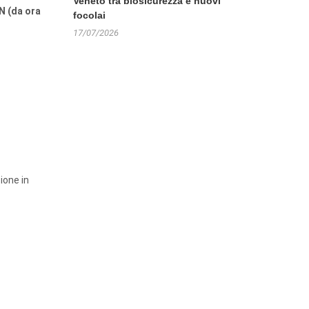
Veneto tra biosicurezza e nuovi
N (da ora
focolai
17/07/2026
ione in