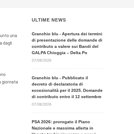
ULTIME NEWS
Granchio blu - Apertura dei termini
punto una
di presentazione delle domande di
a dagli
contributo a valere sui Bandi del
GALPA Chioggia – Delta Po
07/08/2026
sono
Granchio blu - Pubblicato il
a giornata
decreto di declaratoria di
eccezionalità per il 2025. Domande
di contributo entro il 12 settembre
07/08/2026
PSA 2026: prorogato il Piano
Nazionale e massima allerta in