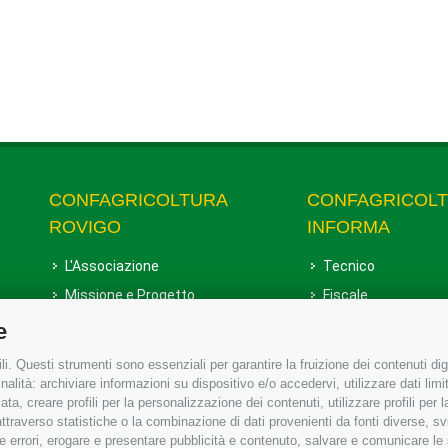
CONFAGRICOLTURA
CONFAGRICOL
ROVIGO
INFORMA
L'Associazione
Tecnico
Missione e Progetto
Fiscale
Organigramma aziendale
Lavoro
e
I Nostri Servizi
Ambiente
i. Questi strumenti sono essenziali per garantire la fruizione dei contenuti dig
Uffici della Sede provinciale
Associazione
alità: archiviare informazioni su dispositivo e/o accedervi, utilizzare dati limita
zata, creare profili per la personalizzazione dei contenuti, utilizzare profili per
Le Sedi di Zona
raverso statistiche o la combinazione di dati provenienti da fonti diverse, svilu
Agricoltori S.r.l.
ere errori, erogare e presentare pubblicità e contenuto, salvare e comunicare le