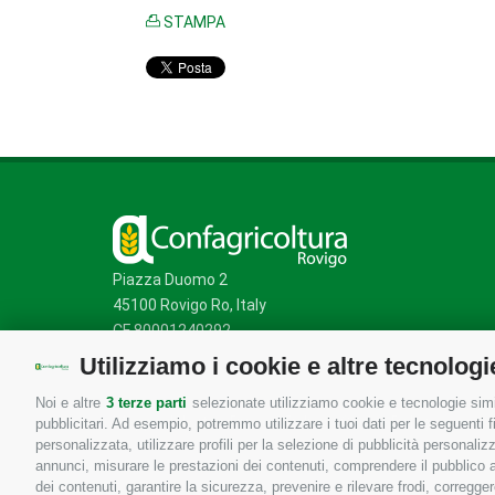
STAMPA
Piazza Duomo 2
45100 Rovigo Ro, Italy
CF 80001240292
Utilizziamo i cookie e altre tecnologi
Noi e altre
3 terze parti
selezionate utilizziamo cookie e tecnologie simil
Mappa del sito
/
Privacy Policy
/
Cookie Policy
pubblicitari. Ad esempio, potremmo utilizzare i tuoi dati per le seguenti fin
personalizzata, utilizzare profili per la selezione di pubblicità personaliz
annunci, misurare le prestazioni dei contenuti, comprendere il pubblico att
dei contenuti, garantire la sicurezza, prevenire e rilevare frodi, corregg