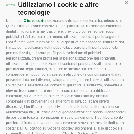
Mappa del sito
/
Privacy Policy
/
Cookie Policy
Utilizziamo i cookie e altre
Cont
tecnologie
Noi e altre
3 terze parti
selezionate utilizziamo cookie e tecnologie simili.
CONFAGRICOLTURA
CONFAGRICOLTURA
Questi strumenti sono essenziali per garantire la fruizione dei contenuti
ROVIGO
INFORMA
digitali, migliorare la navigazione e, previo tuo consenso, per scopi
pubblicitari. Ad esempio, potremmo utilizzare i tuoi dati per le seguenti
L'Associazione
Tecnico
finalità: archiviare informazioni su dispositivo e/o accedervi, utilizzare dati
limitati per la selezione della pubblicità, creare profili per la pubblicità
Missione e Progetto
Fiscale
personalizzata, utilizzare profili per la selezione di pubblicità
Organigramma aziendale
Lavoro
personalizzata, creare profili per la personalizzazione dei contenuti,
utilizzare profili per la selezione di contenuti personalizzati, misurare le
I Nostri Servizi
Ambiente
prestazioni degli annunci, misurare le prestazioni dei contenuti,
comprendere il pubblico attraverso statistiche o la combinazione di dati
Uffici della Sede
Associazione
provenienti da fonti diverse, sviluppare e migliorare i servizi, utilizzare dati
provinciale
limitati per la selezione dei contenuti, garantire la sicurezza, prevenire e
Le Sedi di Zona
rilevare frodi, correggere errori, erogare e presentare pubblicità e
CONFAGRICOLTURA
contenuto, salvare e comunicare le scelte sulla privacy, abbinare e
Agricoltori S.r.l.
ATTIVA
combinare dati provenienti da altre fonti di dati, collegare diversi
dispositivi, identificare i dispositivi in base alle informazioni trasmesse
Whistleblowing
Notizie in evidenza
automaticamente, utilizzare dati di geolocalizzazione precisi, riconoscere i
Confagricoltura Rovigo e
dispositivi in base a informazioni richieste attivamente. Puoi liberamente
Eventi
Agricoltori srl
prestare, rifiutare o revocare il tuo consenso senza incorrere in limitazioni
Comunicati Stampa
sostanziali. Cliccando su "Accetta cookie," acconsenti all'uso di cookie e
strumenti simili. Utilizza il pulsante "Gestisci Preferenze" per