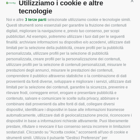
Utilizziamo i cookie e altre
Cont
tecnologie
Noi e altre
3 terze parti
selezionate utilizziamo cookie e tecnologie simili.
CONFAGRICOLTURA
CONFAGRICOLTURA
Questi strumenti sono essenziali per garantire la fruizione dei contenuti
ROVIGO
INFORMA
digitali, migliorare la navigazione e, previo tuo consenso, per scopi
pubblicitari. Ad esempio, potremmo utilizzare i tuoi dati per le seguenti
L'Associazione
Tecnico
finalità: archiviare informazioni su dispositivo e/o accedervi, utilizzare dati
limitati per la selezione della pubblicità, creare profili per la pubblicità
Missione e Progetto
Fiscale
personalizzata, utilizzare profili per la selezione di pubblicità
Organigramma aziendale
Lavoro
personalizzata, creare profili per la personalizzazione dei contenuti,
utilizzare profili per la selezione di contenuti personalizzati, misurare le
I Nostri Servizi
Ambiente
prestazioni degli annunci, misurare le prestazioni dei contenuti,
comprendere il pubblico attraverso statistiche o la combinazione di dati
Uffici della Sede
Associazione
provenienti da fonti diverse, sviluppare e migliorare i servizi, utilizzare dati
provinciale
limitati per la selezione dei contenuti, garantire la sicurezza, prevenire e
Le Sedi di Zona
rilevare frodi, correggere errori, erogare e presentare pubblicità e
CONFAGRICOLTURA
contenuto, salvare e comunicare le scelte sulla privacy, abbinare e
Agricoltori S.r.l.
ATTIVA
combinare dati provenienti da altre fonti di dati, collegare diversi
dispositivi, identificare i dispositivi in base alle informazioni trasmesse
Whistleblowing
Notizie in evidenza
automaticamente, utilizzare dati di geolocalizzazione precisi, riconoscere i
Confagricoltura Rovigo e
dispositivi in base a informazioni richieste attivamente. Puoi liberamente
Eventi
Agricoltori srl
prestare, rifiutare o revocare il tuo consenso senza incorrere in limitazioni
Comunicati Stampa
sostanziali. Cliccando su "Accetta cookie," acconsenti all'uso di cookie e
strumenti simili. Utilizza il pulsante "Gestisci Preferenze" per