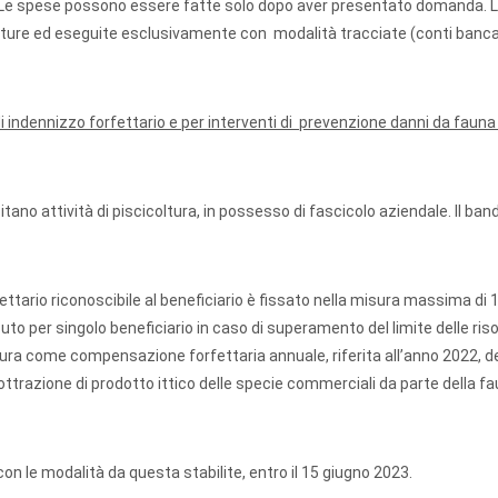
. Le spese possono essere fatte solo dopo aver presentato domanda. 
ture ed eseguite esclusivamente con modalità tracciate (conti banca
 di indennizzo forfettario e per interventi di prevenzione danni da faun
o attività di piscicoltura, in possesso di fascicolo aziendale. Il band
fettario riconoscibile al beneficiario è fissato nella misura massima di 
to per singolo beneficiario in caso di superamento del limite delle ris
igura come compensazione forfettaria annuale, riferita all’anno 2022, d
trazione di prodotto ittico delle specie commerciali da parte della f
 le modalità da questa stabilite, entro il 15 giugno 2023.