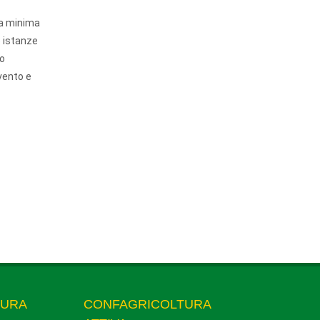
sa minima
e istanze
lo
vento e
TURA
CONFAGRICOLTURA