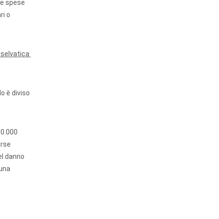
Le spese
ri o
a selvatica
o è diviso
10.000
orse
el danno
auna