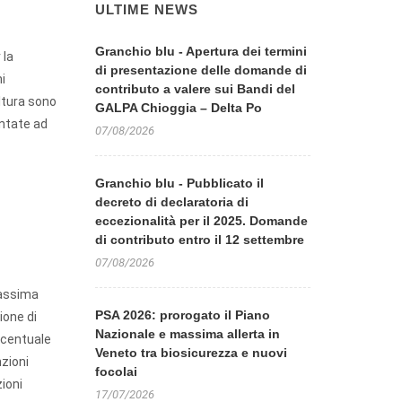
ULTIME NEWS
Granchio blu - Apertura dei termini
 la
di presentazione delle domande di
i
contributo a valere sui Bandi del
oltura sono
GALPA Chioggia – Delta Po
entate ad
07/08/2026
Granchio blu - Pubblicato il
decreto di declaratoria di
eccezionalità per il 2025. Domande
di contributo entro il 12 settembre
07/08/2026
massima
PSA 2026: prorogato il Piano
ione di
Nazionale e massima allerta in
rcentuale
Veneto tra biosicurezza e nuovi
nzioni
focolai
zioni
17/07/2026