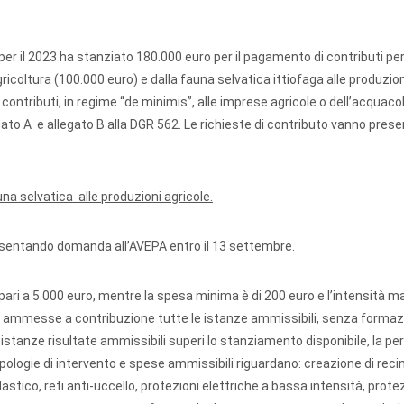
r il 2023 ha stanziato 180.000 euro per il pagamento di contributi per
ricoltura (100.000 euro) e dalla fauna selvatica ittiofaga alle produzion
i contributi, in regime “de minimis”, alle imprese agricole o dell’acquac
egato A e allegato B alla DGR 562. Le richieste di contributo vanno pres
na selvatica alle produzioni agricole.
presentando domanda all’AVEPA entro il 13 settembre.
ari a 5.000 euro, mentre la spesa minima è di 200 euro e l’intensità 
o ammesse a contribuzione tutte le istanze ammissibili, senza formaz
stanze risultate ammissibili superi lo stanziamento disponibile, la pe
pologie di intervento e spese ammissibili riguardano: creazione di reci
plastico, reti anti-uccello, protezioni elettriche a bassa intensità, prote