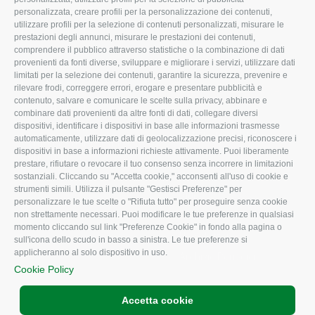
Organigramma aziendale
Lavoro
personalizzata, creare profili per la personalizzazione dei contenuti,
utilizzare profili per la selezione di contenuti personalizzati, misurare le
I Nostri Servizi
Ambiente
prestazioni degli annunci, misurare le prestazioni dei contenuti,
comprendere il pubblico attraverso statistiche o la combinazione di dati
Uffici della Sede
Associazione
provenienti da fonti diverse, sviluppare e migliorare i servizi, utilizzare dati
provinciale
limitati per la selezione dei contenuti, garantire la sicurezza, prevenire e
Le Sedi di Zona
rilevare frodi, correggere errori, erogare e presentare pubblicità e
CONFAGRICOLTURA
contenuto, salvare e comunicare le scelte sulla privacy, abbinare e
Agricoltori S.r.l.
ATTIVA
combinare dati provenienti da altre fonti di dati, collegare diversi
dispositivi, identificare i dispositivi in base alle informazioni trasmesse
Whistleblowing
Notizie in evidenza
automaticamente, utilizzare dati di geolocalizzazione precisi, riconoscere i
Confagricoltura Rovigo e
dispositivi in base a informazioni richieste attivamente. Puoi liberamente
Eventi
Agricoltori srl
prestare, rifiutare o revocare il tuo consenso senza incorrere in limitazioni
Comunicati Stampa
sostanziali. Cliccando su "Accetta cookie," acconsenti all'uso di cookie e
strumenti simili. Utilizza il pulsante "Gestisci Preferenze" per
Video
personalizzare le tue scelte o "Rifiuta tutto" per proseguire senza cookie
non strettamente necessari. Puoi modificare le tue preferenze in qualsiasi
Iscrizione Newsletter
momento cliccando sul link "Preferenze Cookie" in fondo alla pagina o
Newsletter
sull'icona dello scudo in basso a sinistra. Le tue preferenze si
applicheranno al solo dispositivo in uso.
Archivio Periodici
Cookie Policy
Accetta cookie