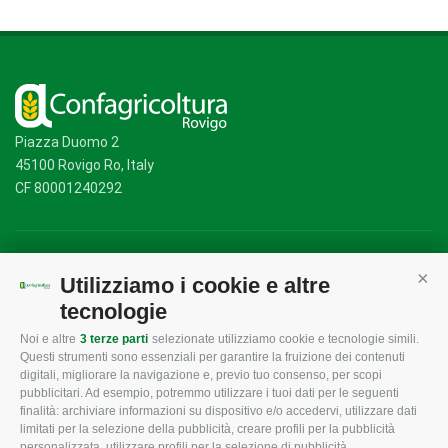
Piazza Duomo 2
45100 Rovigo Ro, Italy
CF 80001240292
Mappa del sito
/
Privacy Policy
/
Cookie Policy
Utilizziamo i cookie e altre
Cont
tecnologie
Noi e altre
3 terze parti
selezionate utilizziamo cookie e tecnologie simili.
CONFAGRICOLTURA
CONFAGRICOLTURA
Questi strumenti sono essenziali per garantire la fruizione dei contenuti
ROVIGO
INFORMA
digitali, migliorare la navigazione e, previo tuo consenso, per scopi
pubblicitari. Ad esempio, potremmo utilizzare i tuoi dati per le seguenti
L'Associazione
Tecnico
finalità: archiviare informazioni su dispositivo e/o accedervi, utilizzare dati
limitati per la selezione della pubblicità, creare profili per la pubblicità
Missione e Progetto
Fiscale
personalizzata, utilizzare profili per la selezione di pubblicità