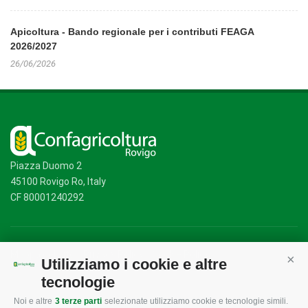
Apicoltura - Bando regionale per i contributi FEAGA
2026/2027
26/06/2026
Piazza Duomo 2
45100 Rovigo Ro, Italy
CF 80001240292
Mappa del sito
/
Privacy Policy
/
Cookie Policy
Utilizziamo i cookie e altre
Cont
tecnologie
Noi e altre
3 terze parti
selezionate utilizziamo cookie e tecnologie simili.
CONFAGRICOLTURA
CONFAGRICOLTURA