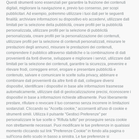
Questi strumenti sono essenziali per garantire la fruizione dei contenuti
ROVIGO
INFORMA
digitali, migliorare la navigazione e, previo tuo consenso, per scopi
pubblicitari. Ad esempio, potremmo utilizzare i tuoi dati per le seguenti
L'Associazione
Tecnico
finalità: archiviare informazioni su dispositivo e/o accedervi, utilizzare dati
limitati per la selezione della pubblicità, creare profili per la pubblicità
Missione e Progetto
Fiscale
personalizzata, utilizzare profili per la selezione di pubblicità
Organigramma aziendale
Lavoro
personalizzata, creare profili per la personalizzazione dei contenuti,
utilizzare profili per la selezione di contenuti personalizzati, misurare le
I Nostri Servizi
Ambiente
prestazioni degli annunci, misurare le prestazioni dei contenuti,
comprendere il pubblico attraverso statistiche o la combinazione di dati
Uffici della Sede
Associazione
provenienti da fonti diverse, sviluppare e migliorare i servizi, utilizzare dati
provinciale
limitati per la selezione dei contenuti, garantire la sicurezza, prevenire e
Le Sedi di Zona
rilevare frodi, correggere errori, erogare e presentare pubblicità e
CONFAGRICOLTURA
contenuto, salvare e comunicare le scelte sulla privacy, abbinare e
Agricoltori S.r.l.
ATTIVA
combinare dati provenienti da altre fonti di dati, collegare diversi
dispositivi, identificare i dispositivi in base alle informazioni trasmesse
Whistleblowing
Notizie in evidenza
automaticamente, utilizzare dati di geolocalizzazione precisi, riconoscere i
Confagricoltura Rovigo e
dispositivi in base a informazioni richieste attivamente. Puoi liberamente
Eventi
Agricoltori srl
prestare, rifiutare o revocare il tuo consenso senza incorrere in limitazioni
Comunicati Stampa
sostanziali. Cliccando su "Accetta cookie," acconsenti all'uso di cookie e
strumenti simili. Utilizza il pulsante "Gestisci Preferenze" per
Video
personalizzare le tue scelte o "Rifiuta tutto" per proseguire senza cookie
non strettamente necessari. Puoi modificare le tue preferenze in qualsiasi
Iscrizione Newsletter
momento cliccando sul link "Preferenze Cookie" in fondo alla pagina o
Newsletter
sull'icona dello scudo in basso a sinistra. Le tue preferenze si