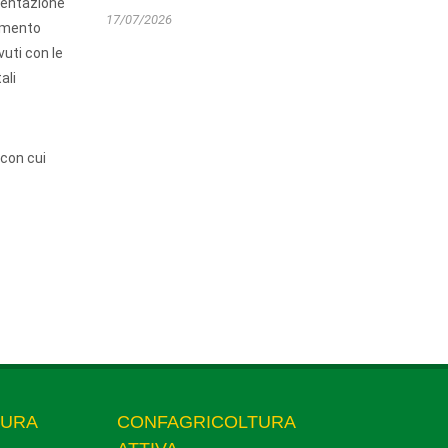
imentazione
17/07/2026
lamento
uti con le
ali
 con cui
TURA
CONFAGRICOLTURA