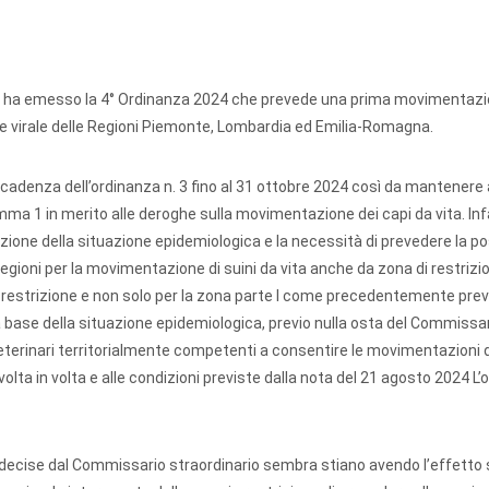
na ha emesso la 4° Ordinanza 2024 che prevede una prima movimentazi
one virale delle Regioni Piemonte, Lombardia ed Emilia-Romagna.
scadenza dell’ordinanza n. 3 fino al 31 ottobre 2024 così da mantenere a
ma 1 in merito alle deroghe sulla movimentazione dei capi da vita. Infa
one della situazione epidemiologica e la necessità di prevedere la poss
gioni per la movimentazione di suini da vita anche da zona di restrizione 
 restrizione e non solo per la zona parte I come precedentemente previ
base della situazione epidemiologica, previo nulla osta del Commissa
veterinari territorialmente competenti a consentire le movimentazioni d
volta in volta e alle condizioni previste dalla nota del 21 agosto 2024 L
e decise dal Commissario straordinario sembra stiano avendo l’effetto