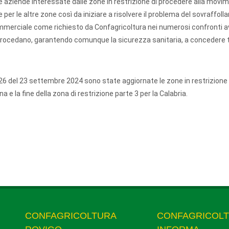
le aziende interessate dalle zone in restrizione di procedere alla mov
e per le altre zone così da iniziare a risolvere il problema del sovraffol
 commerciale come richiesto da Confagricoltura nei numerosi confronti av
hé procedano, garantendo comunque la sicurezza sanitaria, a concedere t
26 del 23 settembre 2024 sono state aggiornate le zone in restrizione
 e la fine della zona di restrizione parte 3 per la Calabria.
CONFAGRICOLTURA
CONFAGRICOL