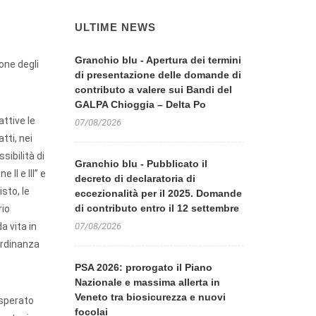
ULTIME NEWS
Granchio blu - Apertura dei termini
one degli
di presentazione delle domande di
contributo a valere sui Bandi del
GALPA Chioggia – Delta Po
ttive le
07/08/2026
tti, nei
ibilità di
Granchio blu - Pubblicato il
II e III” e
decreto di declaratoria di
sto, le
eccezionalità per il 2025. Domande
di contributo entro il 12 settembre
rio
a vita in
07/08/2026
’ordinanza
PSA 2026: prorogato il Piano
Nazionale e massima allerta in
Veneto tra biosicurezza e nuovi
 sperato
focolai