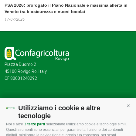
PSA 2026: prorogato il Piano Nazionale e massima allerta in
Veneto tra biosicurezza e nuovi focolai
17/07/2026
Piazza Duomo 2
45100 Rovigo Ro, Italy
CF 80001240292
Mappa del sito
/
Privacy Policy
/
Cookie Policy
Utilizziamo i cookie e altre
Cont
tecnologie
Noi e altre
3 terze parti
selezionate utilizziamo cookie e tecnologie simili.
CONFAGRICOLTURA
CONFAGRICOLTURA
Questi strumenti sono essenziali per garantire la fruizione dei contenuti
ROVIGO
INFORMA
digitali, migliorare la navigazione e, previo tuo consenso, per scopi