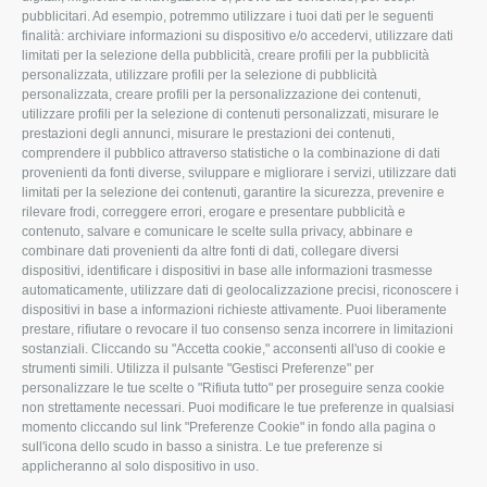
pubblicitari. Ad esempio, potremmo utilizzare i tuoi dati per le seguenti
L'Associazione
Tecnico
finalità: archiviare informazioni su dispositivo e/o accedervi, utilizzare dati
limitati per la selezione della pubblicità, creare profili per la pubblicità
Missione e Progetto
Fiscale
personalizzata, utilizzare profili per la selezione di pubblicità
Organigramma aziendale
Lavoro
personalizzata, creare profili per la personalizzazione dei contenuti,
utilizzare profili per la selezione di contenuti personalizzati, misurare le
I Nostri Servizi
Ambiente
prestazioni degli annunci, misurare le prestazioni dei contenuti,
comprendere il pubblico attraverso statistiche o la combinazione di dati
Uffici della Sede
Associazione
provenienti da fonti diverse, sviluppare e migliorare i servizi, utilizzare dati
provinciale
limitati per la selezione dei contenuti, garantire la sicurezza, prevenire e
Le Sedi di Zona
rilevare frodi, correggere errori, erogare e presentare pubblicità e
CONFAGRICOLTURA
contenuto, salvare e comunicare le scelte sulla privacy, abbinare e
Agricoltori S.r.l.
ATTIVA
combinare dati provenienti da altre fonti di dati, collegare diversi
dispositivi, identificare i dispositivi in base alle informazioni trasmesse
Whistleblowing
Notizie in evidenza
automaticamente, utilizzare dati di geolocalizzazione precisi, riconoscere i
Confagricoltura Rovigo e
dispositivi in base a informazioni richieste attivamente. Puoi liberamente
Eventi
Agricoltori srl
prestare, rifiutare o revocare il tuo consenso senza incorrere in limitazioni
Comunicati Stampa
sostanziali. Cliccando su "Accetta cookie," acconsenti all'uso di cookie e
strumenti simili. Utilizza il pulsante "Gestisci Preferenze" per
Video
personalizzare le tue scelte o "Rifiuta tutto" per proseguire senza cookie
non strettamente necessari. Puoi modificare le tue preferenze in qualsiasi
Iscrizione Newsletter
momento cliccando sul link "Preferenze Cookie" in fondo alla pagina o
Newsletter
sull'icona dello scudo in basso a sinistra. Le tue preferenze si
applicheranno al solo dispositivo in uso.
Archivio Periodici