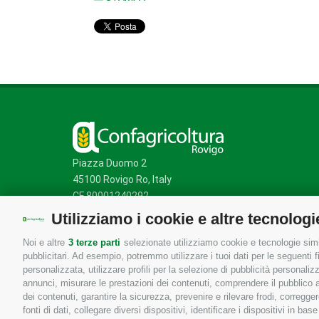
Piazza Duomo 2
45100 Rovigo Ro, Italy
CF 80001240292
Utilizziamo i cookie e altre tecnologi
Noi e altre
3 terze parti
selezionate utilizziamo cookie e tecnologie simil
Mappa del sito
/
Privacy Policy
/
Cookie Policy
pubblicitari. Ad esempio, potremmo utilizzare i tuoi dati per le seguenti fin
personalizzata, utilizzare profili per la selezione di pubblicità personaliz
annunci, misurare le prestazioni dei contenuti, comprendere il pubblico att
dei contenuti, garantire la sicurezza, prevenire e rilevare frodi, corregg
fonti di dati, collegare diversi dispositivi, identificare i dispositivi in 