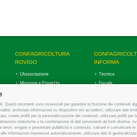
CONFAGRICOLTURA
CONFAGRICOL
ROVIGO
INFORMA
L'Associazione
Tecnico
Missione e Progetto
Fiscale
Organigramma aziendale
Lavoro
e
I Nostri Servizi
Ambiente
i. Questi strumenti sono essenziali per garantire la fruizione dei contenuti dig
Uffici della Sede provinciale
Associazione
alità: archiviare informazioni su dispositivo e/o accedervi, utilizzare dati limita
zata, creare profili per la personalizzazione dei contenuti, utilizzare profili per
Le Sedi di Zona
raverso statistiche o la combinazione di dati provenienti da fonti diverse, svilu
Agricoltori S.r.l.
ere errori, erogare e presentare pubblicità e contenuto, salvare e comunicare le
base alle informazioni trasmesse automaticamente, utilizzare dati di geolocalizzaz
Whistleblowing Confagricoltura