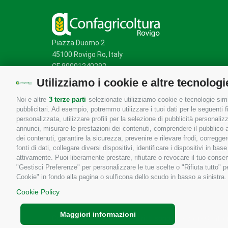
Piazza Duomo 2
45100 Rovigo Ro, Italy
CF 80001240292
Utilizziamo i cookie e altre tecnologi
Noi e altre
3 terze parti
selezionate utilizziamo cookie e tecnologie simil
Mappa del sito
/
Privacy Policy
/
Cookie Policy
pubblicitari. Ad esempio, potremmo utilizzare i tuoi dati per le seguenti fin
personalizzata, utilizzare profili per la selezione di pubblicità personaliz
annunci, misurare le prestazioni dei contenuti, comprendere il pubblico att
dei contenuti, garantire la sicurezza, prevenire e rilevare frodi, corregg
fonti di dati, collegare diversi dispositivi, identificare i dispositivi in 
attivamente. Puoi liberamente prestare, rifiutare o revocare il tuo consen
"Gestisci Preferenze" per personalizzare le tue scelte o "Rifiuta tutto"
Cookie" in fondo alla pagina o sull'icona dello scudo in basso a sinistra.
Cookie Policy
Maggiori informazioni
Copyrights © 2026 Tutti i diritti sono riservati - Confa