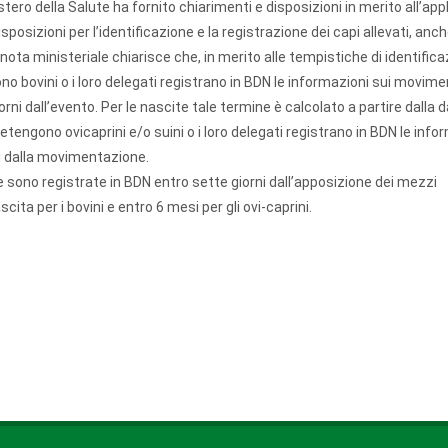
stero della Salute ha fornito chiarimenti e disposizioni in merito all’app
sposizioni per l’identificazione e la registrazione dei capi allevati, anch
 nota ministeriale chiarisce che, in merito alle tempistiche di identific
no bovini o i loro delegati registrano in BDN le informazioni sui movimen
rni dall’evento. Per le nascite tale termine è calcolato a partire dalla d
detengono ovicaprini e/o suini o i loro delegati registrano in BDN le info
i dalla movimentazione.
se sono registrate in BDN entro sette giorni dall’apposizione dei mezzi
scita per i bovini e entro 6 mesi per gli ovi-caprini.