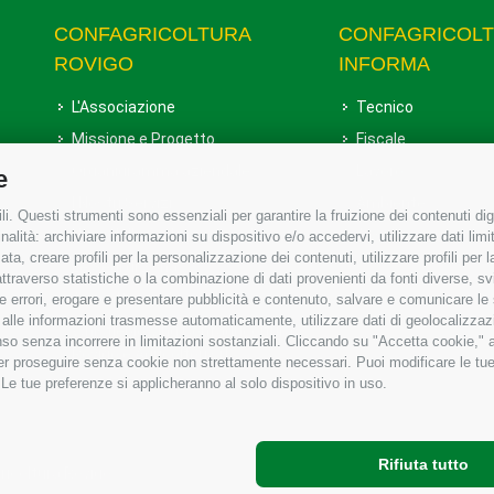
CONFAGRICOLTURA
CONFAGRICOL
ROVIGO
INFORMA
L'Associazione
Tecnico
Missione e Progetto
Fiscale
Organigramma aziendale
Lavoro
e
I Nostri Servizi
Ambiente
i. Questi strumenti sono essenziali per garantire la fruizione dei contenuti dig
Uffici della Sede provinciale
Associazione
alità: archiviare informazioni su dispositivo e/o accedervi, utilizzare dati limita
zata, creare profili per la personalizzazione dei contenuti, utilizzare profili per
Le Sedi di Zona
raverso statistiche o la combinazione di dati provenienti da fonti diverse, svilu
Agricoltori S.r.l.
ere errori, erogare e presentare pubblicità e contenuto, salvare e comunicare le
base alle informazioni trasmesse automaticamente, utilizzare dati di geolocalizzaz
Whistleblowing Confagricoltura
so senza incorrere in limitazioni sostanziali. Cliccando su "Accetta cookie," ac
Rovigo e Agricoltori srl
 per proseguire senza cookie non strettamente necessari. Puoi modificare le t
 Le tue preferenze si applicheranno al solo dispositivo in uso.
Rifiuta tutto
gricoltura Rovigo