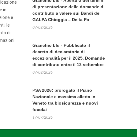
Granchio blu - Apertura dei termini
licazione
di presentazione delle domande di
e in
contributo a valere sui Bandi del
azione e
GALPA Chioggia – Delta Po
ti, le
07/08/2026
ata di
rmazioni
Granchio blu - Pubblicato il
decreto di declaratoria di
eccezionalità per il 2025. Domande
di contributo entro il 12 settembre
07/08/2026
PSA 2026: prorogato il Piano
Nazionale e massima allerta in
Veneto tra biosicurezza e nuovi
focolai
17/07/2026