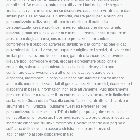
pubblicitari. Ad esempio, potremmo utilizzare i tuoi dati per le seguenti
L'Associazione
Tecnico
finalità: archiviare informazioni su dispositivo e/o accedervi, utilizzare dati
limitati per la selezione della pubblicità, creare profili per la pubblicità
Missione e Progetto
Fiscale
personalizzata, utilizzare profili per la selezione di pubblicità
Organigramma aziendale
Lavoro
personalizzata, creare profili per la personalizzazione dei contenuti,
utilizzare profili per la selezione di contenuti personalizzati, misurare le
I Nostri Servizi
Ambiente
prestazioni degli annunci, misurare le prestazioni dei contenuti,
comprendere il pubblico attraverso statistiche o la combinazione di dati
Uffici della Sede
Associazione
provenienti da fonti diverse, sviluppare e migliorare i servizi, utilizzare dati
provinciale
limitati per la selezione dei contenuti, garantire la sicurezza, prevenire e
Le Sedi di Zona
rilevare frodi, correggere errori, erogare e presentare pubblicità e
CONFAGRICOLTURA
contenuto, salvare e comunicare le scelte sulla privacy, abbinare e
Agricoltori S.r.l.
ATTIVA
combinare dati provenienti da altre fonti di dati, collegare diversi
dispositivi, identificare i dispositivi in base alle informazioni trasmesse
Whistleblowing
Notizie in evidenza
automaticamente, utilizzare dati di geolocalizzazione precisi, riconoscere i
Confagricoltura Rovigo e
dispositivi in base a informazioni richieste attivamente. Puoi liberamente
Eventi
Agricoltori srl
prestare, rifiutare o revocare il tuo consenso senza incorrere in limitazioni
Comunicati Stampa
sostanziali. Cliccando su "Accetta cookie," acconsenti all'uso di cookie e
strumenti simili. Utilizza il pulsante "Gestisci Preferenze" per
Video
personalizzare le tue scelte o "Rifiuta tutto" per proseguire senza cookie
non strettamente necessari. Puoi modificare le tue preferenze in qualsiasi
Iscrizione Newsletter
momento cliccando sul link "Preferenze Cookie" in fondo alla pagina o
Newsletter
sull'icona dello scudo in basso a sinistra. Le tue preferenze si
applicheranno al solo dispositivo in uso.
Archivio Periodici