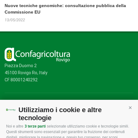
Nuove tecniche genomiche: consultazione pubblica della
Commissione EU
13/05/2022
Piazza Duomo 2
45100 Rovigo Ro, Italy
CF 80001240292
Mappa del sito
/
Privacy Policy
/
Cookie Policy
Utilizziamo i cookie e altre
Cont
tecnologie
Noi e altre
3 terze parti
selezionate utilizziamo cookie e tecnologie simili.
CONFAGRICOLTURA
CONFAGRICOLTURA
Questi strumenti sono essenziali per garantire la fruizione dei contenuti
ROVIGO
INFORMA
digitali, migliorare la navigazione e, previo tuo consenso, per scopi