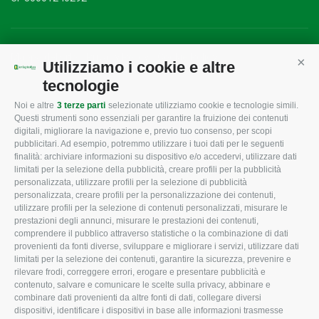
Mappa del sito
/
Privacy Policy
/
Cookie Policy
Utilizziamo i cookie e altre
Cont
tecnologie
Noi e altre
3 terze parti
selezionate utilizziamo cookie e tecnologie simili.
CONFAGRICOLTURA
CONFAGRICOLTURA
Questi strumenti sono essenziali per garantire la fruizione dei contenuti
ROVIGO
INFORMA
digitali, migliorare la navigazione e, previo tuo consenso, per scopi
pubblicitari. Ad esempio, potremmo utilizzare i tuoi dati per le seguenti
L'Associazione
Tecnico
finalità: archiviare informazioni su dispositivo e/o accedervi, utilizzare dati
limitati per la selezione della pubblicità, creare profili per la pubblicità
Missione e Progetto
Fiscale
personalizzata, utilizzare profili per la selezione di pubblicità
Organigramma aziendale
Lavoro
personalizzata, creare profili per la personalizzazione dei contenuti,
utilizzare profili per la selezione di contenuti personalizzati, misurare le
I Nostri Servizi
Ambiente
prestazioni degli annunci, misurare le prestazioni dei contenuti,
comprendere il pubblico attraverso statistiche o la combinazione di dati
Uffici della Sede
Associazione
provenienti da fonti diverse, sviluppare e migliorare i servizi, utilizzare dati
provinciale
limitati per la selezione dei contenuti, garantire la sicurezza, prevenire e
Le Sedi di Zona
rilevare frodi, correggere errori, erogare e presentare pubblicità e
CONFAGRICOLTURA
contenuto, salvare e comunicare le scelte sulla privacy, abbinare e
Agricoltori S.r.l.
ATTIVA
combinare dati provenienti da altre fonti di dati, collegare diversi
dispositivi, identificare i dispositivi in base alle informazioni trasmesse
Whistleblowing